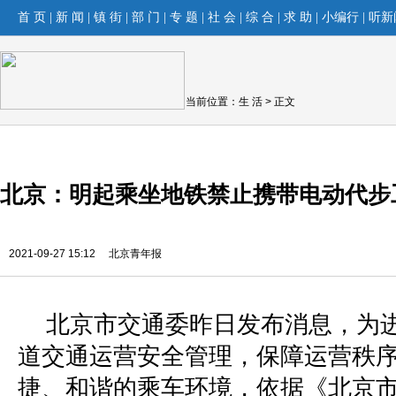
首 页
|
新 闻
|
镇 街
|
部 门
|
专 题
|
社 会
|
综 合
|
求 助
|
小编行
|
听新
当前位置：
生 活
> 正文
北京：明起乘坐地铁禁止携带电动代步
2021-09-27 15:12
北京青年报
北京市交通委昨日发布消息，为
道交通运营安全管理，保障运营秩
捷、和谐的乘车环境，依据《北京