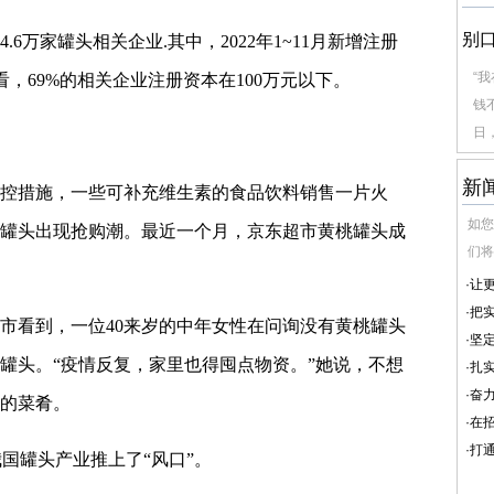
别
6万家罐头相关企业.其中，2022年1~11月新增注册
“
看，69%的相关企业注册资本在100万元以下。
钱
日，
新
控措施，一些可补充维生素的食品饮料销售一片火
如您
罐头出现抢购潮。最近一个月，京东超市黄桃罐头成
们将
·
让
·
把
市看到，一位40来岁的中年女性在问询没有黄桃罐头
·
坚
罐头。“疫情反复，家里也得囤点物资。”她说，不想
·
扎
·
奋
的菜肴。
·
在
·
打通
我国罐头产业推上了“风口”。