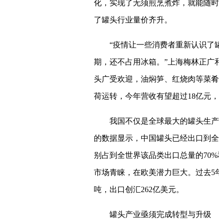
化，实现了无须煎烹煮炸，就能随时
了罐头行业量价齐升。
“疫情让一些消费者重新认识了
期，还不占用冰箱。”上海梅林正广
头广受欢迎，油焖笋、红烧肉等菜肴
荷运转，今年营收有望超过18亿元，
我国不仅是全球最大的罐头生产
的数据显示，中国罐头已经出口到全
别占到全世界该品类出口总量的70
市场青睐，在欧美潜力巨大。过去5年
吨，出口创汇262亿美元。
罐头产业亟须完成转型与升级