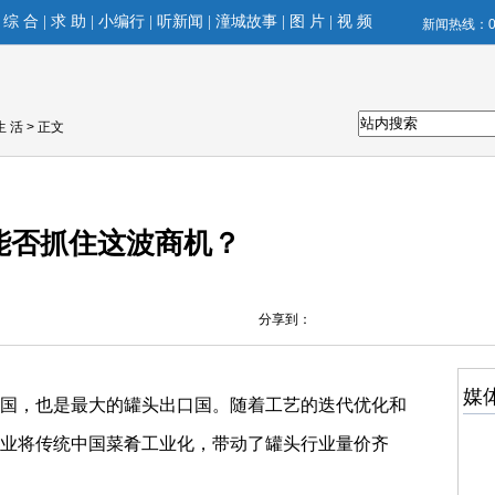
|
综 合
|
求 助
|
小编行
|
听新闻
|
潼城故事
|
图 片
|
视 频
新闻热线：02
生 活
> 正文
能否抓住这波商机？
分享到：
媒
国，也是最大的罐头出口国。随着工艺的迭代优化和
业将传统中国菜肴工业化，带动了罐头行业量价齐