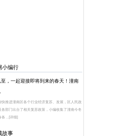
网小编行
已至，一起迎接即将到来的春天！潼南
.
加快推进潼南区各个行业经济复苏、发展，区人民政
及各部门出台了相关复苏政策，小编收集了潼南今冬
各 ...
[详细]
城故事