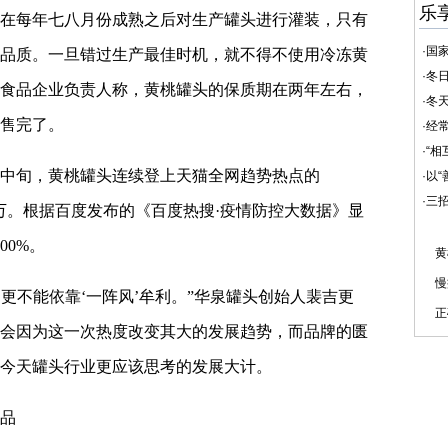
乐
在每年七八月份成熟之后对生产罐头进行灌装，只有
·
国家
品质。一旦错过生产最佳时机，就不得不使用冷冻黄
·
冬日
食品企业负责人称，黄桃罐头的保质期在两年左右，
·
冬天
售完了。
·
经常
·
“相
月中旬，黄桃罐头连续登上天猫全网趋势热点的
·
以“
·
三
00万。根据百度发布的《百度热搜·疫情防控大数据》显
00%。
黄
慢
，更不能依靠‘一阵风’牟利。”华泉罐头创始人裴吉更
正
会因为这一次热度改变其大的发展趋势，而品牌的匮
今天罐头行业更应该思考的发展大计。
品