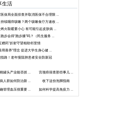
享生活
医保局全面排查并取消医保不合理限 ...
持续咽痒咳嗽？两个咳嗽食疗方速收 ...
烤火取暖要小心 有可能引起皮肤病 ...
跑步会得“跑步膝”吗？（民生服务 ...
互赠药”折射守望相助邻里情
善用善养”理念 促进大学生身心健 ...
招指路！老年慢阻肺患者安全防新冠
桃罐头产业能否抓 ...
宫颈癌筛查那些事儿 ...
病人群如何防治新 ...
收下这份泡脚指南
确管理血压很重要 ...
如何科学提高免疫力 ...