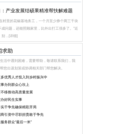
口：产业发展结硕果精准帮扶解难题
我在村里的花椒基地务工，一个月至少挣个两三千块
不成问题，还能照顾家里，比外出打工强多了。”近
别 ...
[详细]
闻求助
生活中遇到困难，需要帮助，敬请联系我们，我
帮您出谋划策或协调相关部门帮您解决。
更多优秀人才投入到乡村振兴中
实事办到群众心坎上
定不移推动高质量发展
实办好民生实事
力实干争先确保精彩开局
招商引资中尽职担责敢于争先
服务群众“最后一米”