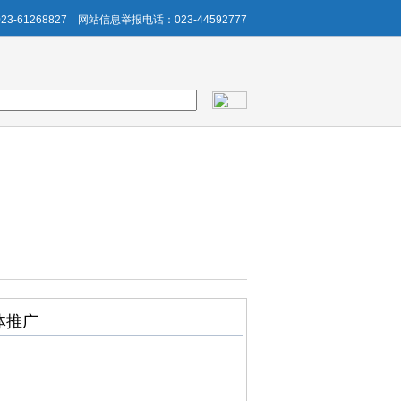
3-61268827
网站信息举报电话：023-44592777
体推广