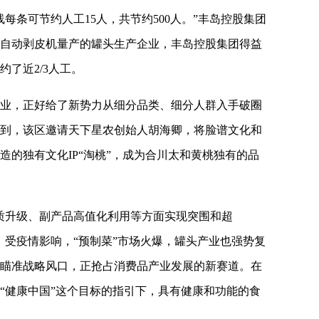
线每条可节约人工15人，共节约500人。”丰岛控股集团
自动剥皮机量产的罐头生产企业，丰岛控股集团得益
了近2/3人工。
业，正好给了新势力从细分品类、细分人群入手破圈
到，该区邀请天下星农创始人胡海卿，将脸谱文化和
造的独有文化IP“淘桃”，成为合川太和黄桃独有的品
质升级、副产品高值化利用等方面实现突围和超
，受疫情影响，“预制菜”市场火爆，罐头产业也强势复
瞄准战略风口，正抢占消费品产业发展的新赛道。在
“健康中国”这个目标的指引下，具有健康和功能的食