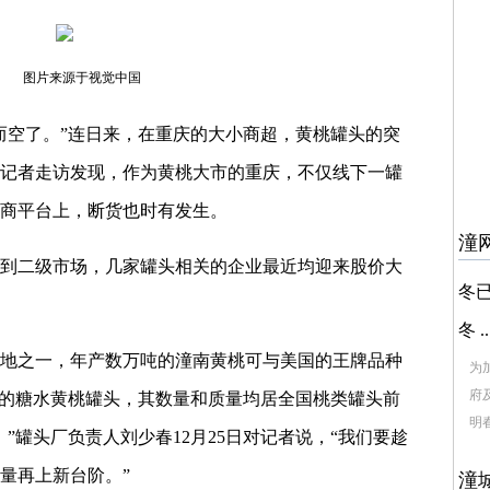
图片来源于视觉中国
而空了。”连日来，在重庆的大小商超，黄桃罐头的突
记者走访发现，作为黄桃大市的重庆，不仅线下一罐
商平台上，断货也时有发生。
潼
到二级市场，几家罐头相关的企业最近均迎来股价大
冬
冬 ..
地之一，年产数万吨的潼南黄桃可与美国的王牌品种
为
府
产的糖水黄桃罐头，其数量和质量均居全国桃类罐头前
明春
”罐头厂负责人刘少春12月25日对记者说，“我们要趁
量再上新台阶。”
潼