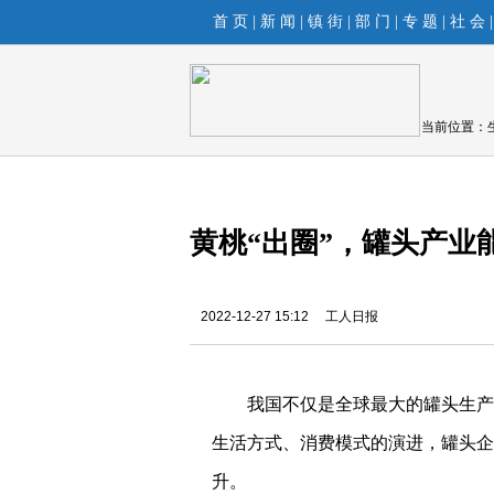
首 页
|
新 闻
|
镇 街
|
部 门
|
专 题
|
社 会
当前位置：
黄桃“出圈”，罐头产业
2022-12-27 15:12
工人日报
我国不仅是全球最大的罐头生产
生活方式、消费模式的演进，罐头企
升。