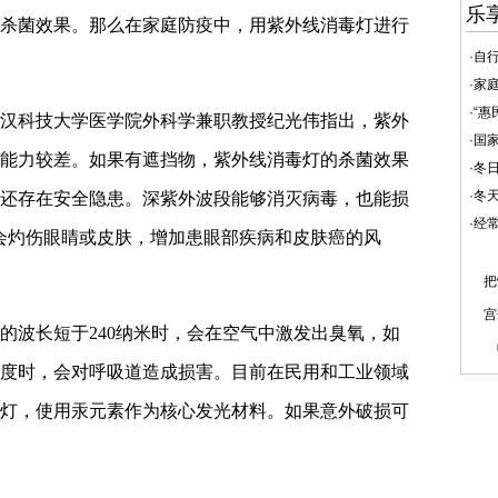
乐
杀菌效果。那么在家庭防疫中，用紫外线消毒灯进行
·
自
·
家
·
“惠
汉科技大学医学院外科学兼职教授纪光伟指出，紫外
·
国家
能力较差。如果有遮挡物，紫外线消毒灯的杀菌效果
·
冬日
·
冬天
还存在安全隐患。深紫外波段能够消灭病毒，也能损
·
经常
会灼伤眼睛或皮肤，增加患眼部疾病和皮肤癌的风
把
宫
的波长短于240纳米时，会在空气中激发出臭氧，如
度时，会对呼吸道造成损害。目前在民用和工业领域
灯，使用汞元素作为核心发光材料。如果意外破损可