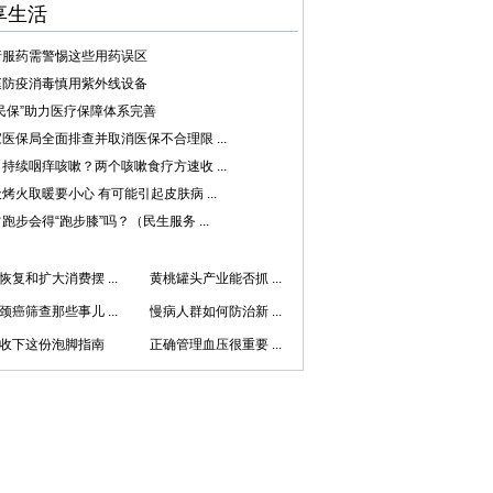
享生活
行服药需警惕这些用药误区
庭防疫消毒慎用紫外线设备
民保”助力医疗保障体系完善
医保局全面排查并取消医保不合理限 ...
持续咽痒咳嗽？两个咳嗽食疗方速收 ...
烤火取暖要小心 有可能引起皮肤病 ...
跑步会得“跑步膝”吗？（民生服务 ...
恢复和扩大消费摆 ...
黄桃罐头产业能否抓 ...
颈癌筛查那些事儿 ...
慢病人群如何防治新 ...
收下这份泡脚指南
正确管理血压很重要 ...