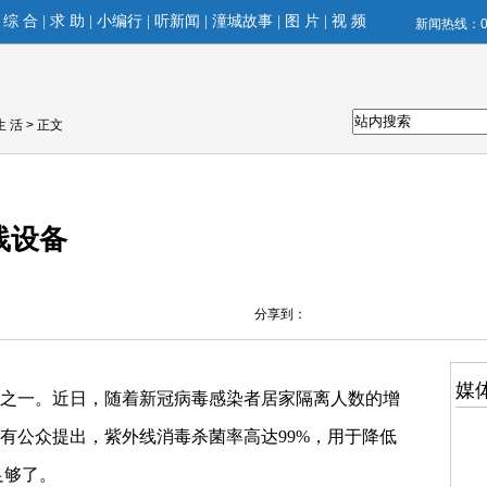
|
综 合
|
求 助
|
小编行
|
听新闻
|
潼城故事
|
图 片
|
视 频
新闻热线：02
生 活
> 正文
线设备
分享到：
媒
之一。近日，随着新冠病毒感染者居家隔离人数的增
有公众提出，紫外线消毒杀菌率高达99%，用于降低
足够了。