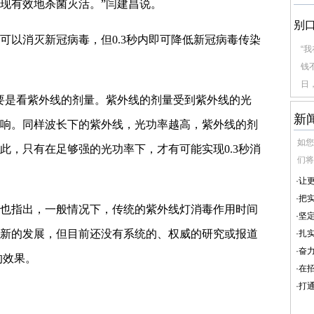
现有效地杀菌灭活。”闫建昌说。
别
可以消灭新冠病毒，但0.3秒内即可降低新冠病毒传染
“
钱
日，
要是看紫外线的剂量。紫外线的剂量受到紫外线的光
新
响。同样波长下的紫外线，光功率越高，紫外线的剂
如您
此，只有在足够强的光功率下，才有可能实现0.3秒消
们将
·
让
·
把
也指出，一般情况下，传统的紫外线灯消毒作用时间
·
坚
新的发展，但目前还没有系统的、权威的研究或报道
·
扎
·
奋
的效果。
·
在
·
打通