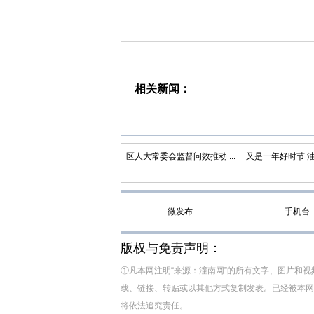
相关新闻：
区人大常委会监督问效推动 ...
又是一年好时节 油菜
微发布
手机台
版权与免责声明：
①凡本网注明“来源：潼南网”的所有文字、图片和
载、链接、转贴或以其他方式复制发表。已经被本网
将依法追究责任。