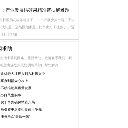
口：产业发展结硕果精准帮扶解难题
我在村里的花椒基地务工，一个月至少挣个两三千块
不成问题，还能照顾家里，比外出打工强多了。”近
别 ...
[详细]
闻求助
生活中遇到困难，需要帮助，敬请联系我们，我
帮您出谋划策或协调相关部门帮您解决。
更多优秀人才投入到乡村振兴中
实事办到群众心坎上
定不移推动高质量发展
实办好民生实事
力实干争先确保精彩开局
招商引资中尽职担责敢于争先
服务群众“最后一米”