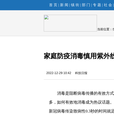
首 页
|
新 闻
|
镇 街
|
部 门
|
专 题
|
社 会
当前位置：
家庭防疫消毒慎用紫外
2022-12-29 10:42
科技日报
消毒是阻断病毒传播的有效方式
多，如何有效地消毒成为热议话题。
新冠病毒传染致病性0.3秒的时间就