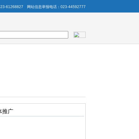
3-61268827
网站信息举报电话：023-44592777
体推广