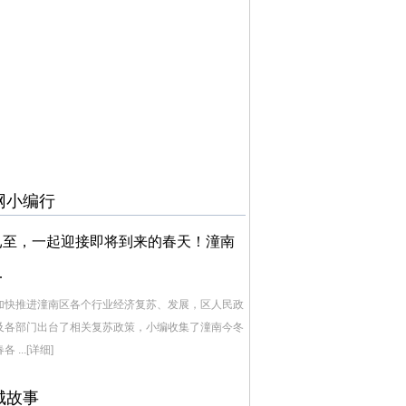
网小编行
已至，一起迎接即将到来的春天！潼南
.
加快推进潼南区各个行业经济复苏、发展，区人民政
及各部门出台了相关复苏政策，小编收集了潼南今冬
各 ...
[详细]
城故事