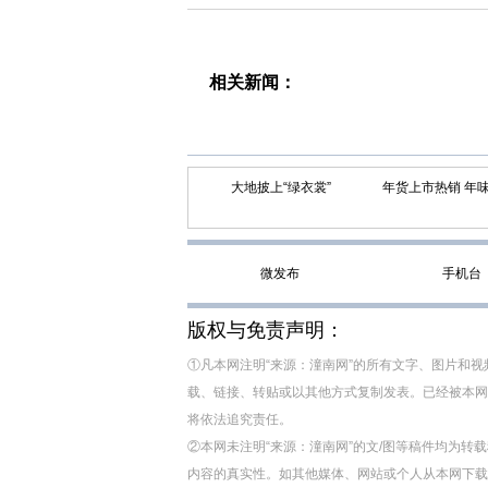
相关新闻：
大地披上“绿衣裳”
年货上市热销 年味愈
微发布
手机台
版权与免责声明：
①凡本网注明“来源：潼南网”的所有文字、图片和
载、链接、转贴或以其他方式复制发表。已经被本网
将依法追究责任。
②本网未注明“来源：潼南网”的文/图等稿件均为
内容的真实性。如其他媒体、网站或个人从本网下载