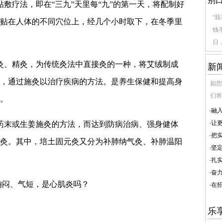
别
敷疗法，即在“三九”天里每“九”的第一天，将配制好
“
贴在人体的不同穴位上，经几个小时取下，在冬季里
钱
日，
灸、精灸，为传统灸法中直接灸的一种，将艾绒制成
新
，通过施灸以治疗疾病的方法。是养生保健和提高身
如您
们将
。
·
融
·
让
药末或生姜施灸的方法，而达到防病治病、强身健体
·
把
灸。其中，培土固元灸又分为补肺纳气灸、补肺温阳
·
坚
·
扎
·
奋
胸闷、气短，是心肌炎吗？
·
在
乐