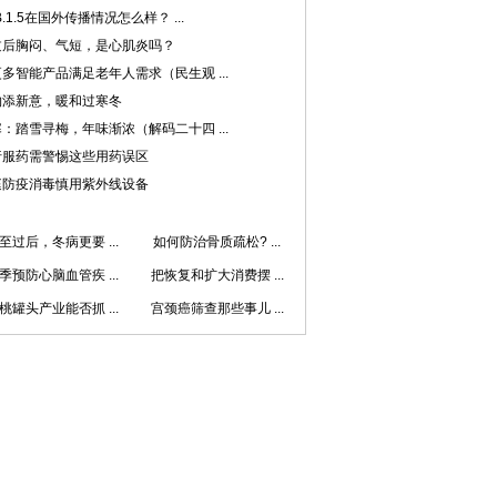
B.1.5在国外传播情况怎么样？ ...
过后胸闷、气短，是心肌炎吗？
多智能产品满足老年人需求（民生观 ...
物添新意，暖和过寒冬
：踏雪寻梅，年味渐浓（解码二十四 ...
行服药需警惕这些用药误区
庭防疫消毒慎用紫外线设备
至过后，冬病更要 ...
如何防治骨质疏松? ...
季预防心脑血管疾 ...
把恢复和扩大消费摆 ...
桃罐头产业能否抓 ...
宫颈癌筛查那些事儿 ...