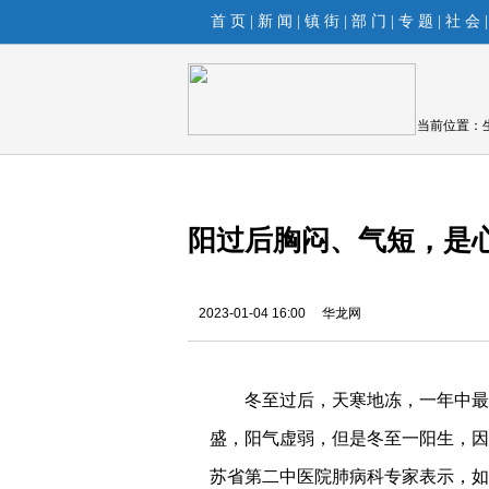
首 页
|
新 闻
|
镇 街
|
部 门
|
专 题
|
社 会
当前位置：
阳过后胸闷、气短，是
2023-01-04 16:00
华龙网
冬至过后，天寒地冻，一年中最
盛，阳气虚弱，但是冬至一阳生，因
苏省第二中医院肺病科专家表示，如