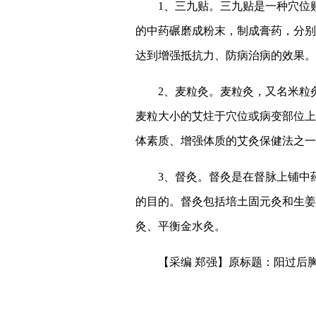
1、三九贴。三九贴是一种穴位贴
的中药碾磨成粉末，制成膏药，分别
达到增强抵抗力、防病治病的效果。
2、麦粒灸。麦粒灸，又名米粒
麦粒大小的艾炷于穴位或病变部位上
体素质、增强体质的艾灸保健法之一
3、督灸。督灸是在督脉上铺中
的目的。督灸包括培土固元灸和生姜
灸、平衡金水灸。
【采编 郑强】原标题：阳过后