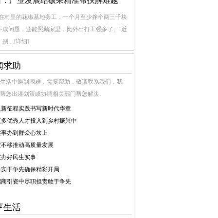
口：产业发展结硕果精准帮扶解难题
我在村里的花椒基地务工，一个月至少挣个两三千块
不成问题，还能照顾家里，比外出打工强多了。”近
别 ...
[详细]
闻求助
生活中遇到困难，需要帮助，敬请联系我们，我
帮您出谋划策或协调相关部门帮您解决。
入新征程实践书写新时代华章
更多优秀人才投入到乡村振兴中
实事办到群众心坎上
定不移推动高质量发展
实办好民生实事
力实干争先确保精彩开局
招商引资中尽职担责敢于争先
享生活