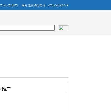
3-61268827
网站信息举报电话：023-44592777
体推广