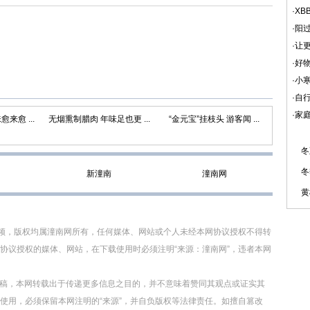
·
XB
·
阳
·
让更
·
好
·
小寒
·
自
·
家
来愈 ...
无烟熏制腊肉 年味足也更 ...
“金元宝”挂枝头 游客闻 ...
冬
冬
新潼南
潼南网
黄
视频，版权均属潼南网所有，任何媒体、网站或个人未经本网协议授权不得转
协议授权的媒体、网站，在下载使用时必须注明“来源：潼南网”，违者本网
转载稿，本网转载出于传递更多信息之目的，并不意味着赞同其观点或证实其
使用，必须保留本网注明的“来源”，并自负版权等法律责任。如擅自篡改