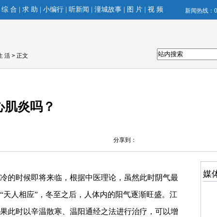
|
综 合
|
求 助
|
小编行
|
听新闻
|
潼城故事
|
图 片
|
视 频
新闻热线：02
生 活
> 正文
心肌炎吗？
分享到：
媒
冷的时候即将来临，根据中医理论，虽然此时阴气最
“天人相应”，冬至之后，人体内的阳气逐渐旺盛。江
果此时以辛温散寒、温阳通经之法进行治疗，可以增