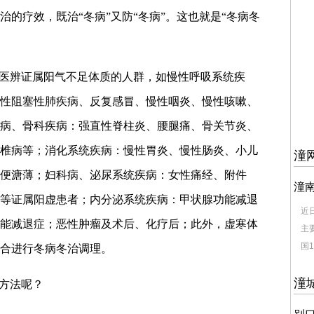
的疗效，既治“冬病”又防“冬病”。这也就是“冬病冬
中医辨证属阳气不足体质的人群，如慢性呼吸系统疾
性阻塞性肺疾病、反复感冒、慢性咽炎、慢性咳嗽、
病、骨科疾病：强直性脊柱炎、腰腿痛、骨关节炎、
椎病等；消化系统疾病：慢性胃炎、慢性肠炎、小儿
潼
便溏薄；妇科病、泌尿系统疾病：女性痛经、附件
潼南
等证属阳虚患者；内分泌系统疾病：甲状腺功能减退
近
能减退症；恶性肿瘤及术后、化疗后；此外，虚寒体
主
国11
合进行冬病冬治调理。
潼
些方法呢？