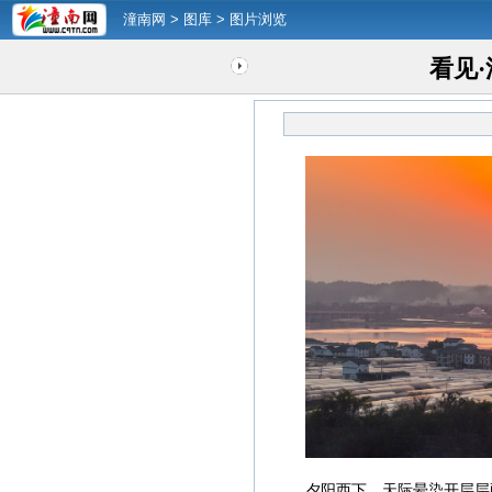
潼南网
>
图库
> 图片浏览
看见·
夕阳西下，天际晕染开层层