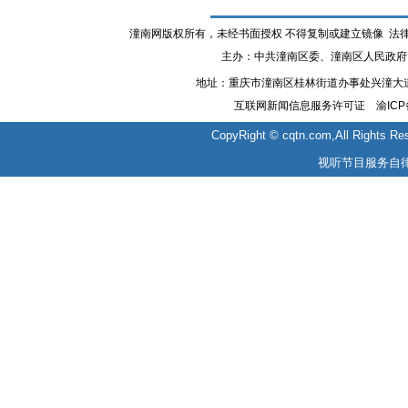
潼南网版权所有，未经书面授权 不得复制或建立镜像 法律顾问
主办：中共潼南区委、潼南区人民政府
地址：重庆市潼南区桂林街道办事处兴潼大道120号
互联网新闻信息服务许可证
渝ICP
CopyRight © cqtn.com,All Rights Re
视听节目服务自