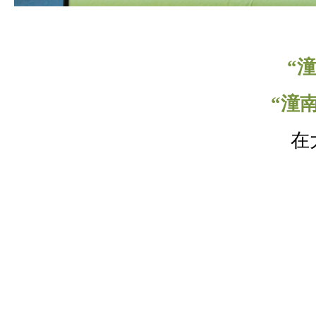
“
“潼
在