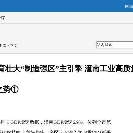
投稿信
外媒
新 闻
> 正文
育壮大“制造强区”主引擎 潼南工业高
之势①
区县GDP增速数据，潼南GDP增速6.9%、位列全市第
年持续保持向上向好势头，全区上下深入学习贯彻习近平