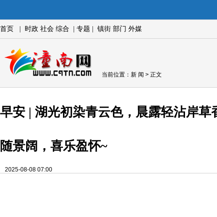
首页
|
时政
社会
综合
|
专题
|
镇街
部门
外媒
当前位置：
新 闻
> 正文
早安 | 湖光初染青云色，晨露轻沾岸
随景阔，喜乐盈怀~
2025-08-08 07:00