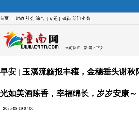
首页
|
时政
社会
综合
|
专题
|
镇街
部门
外媒
当前位置：
新 闻
> 正文
早安 | 玉溪流觞报丰穰，金穗垂头谢
光如美酒陈香，幸福绵长，岁岁安康～
2025-08-19 07:00