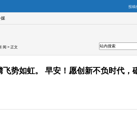
投稿信
外媒
新 闻
> 正文
腾飞势如虹。 早安！愿创新不负时代，