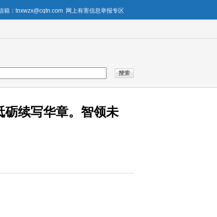
箱：tnxwzx@cqtn.com
网上有害信息举报专区
砥砺续写华章。智领未