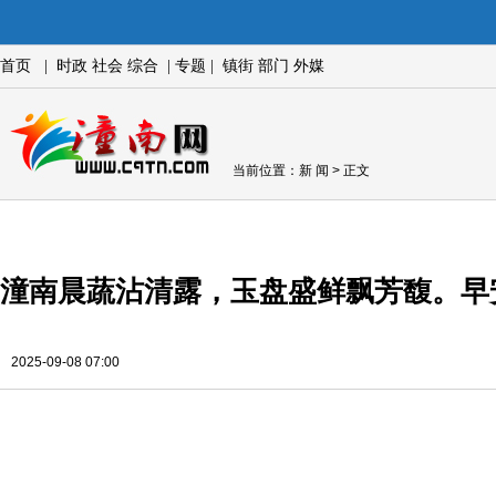
首页
|
时政
社会
综合
|
专题
|
镇街
部门
外媒
当前位置：
新 闻
> 正文
潼南晨蔬沾清露，玉盘盛鲜飘芳馥。早
2025-09-08 07:00