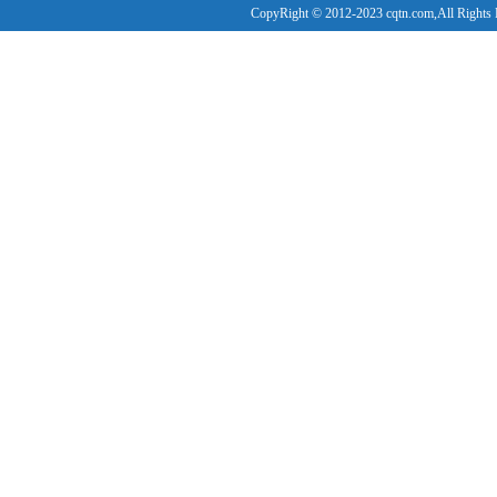
CopyRight © 2012-2023 cqtn.com,All Rights 