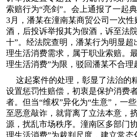
索赔行为“亮剑”。会上通报了一起典
3月，潘某在潼南某商贸公司一次性购
酒
，后投诉举报其为假酒，诉至法院
十”。经法院查明，潘某行为明显超
理生活消费需求，属于职业索赔。最
理生活消费”为限，驳回潘某不合理
这起案件的处理，彰显了法治的
设置惩罚性赔偿，初衷是保护消费
者。但当“维权”异化为“生意”，一
至恶意敲诈，就背离了立法本意，
源，扰乱市场秩序。潼南区多部门协
理生活消费”为裁判尺度，建立常态