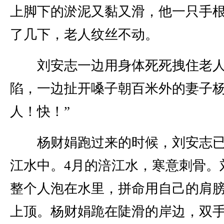
上脚下的淤泥又黏又滑，他一只手
了几下，老人纹丝不动。
刘安志一边用身体死死拽住老人
陷，一边扯开嗓子朝百米外的妻子杨
人！快！”
杨财娟跑过来的时候，刘安志已
江水中。4月的涪江水，寒意刺骨。
整个人泡在水里，拼命用自己的肩
上顶。杨财娟跪在陡滑的岸边，双