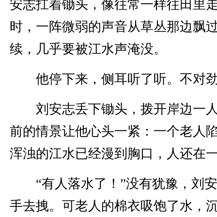
安志扛着锄头，像往常一样往田里
时，一阵微弱的声音从草丛那边飘
续，几乎要被江水声淹没。
他停下来，侧耳听了听。不对
刘安志丢下锄头，拨开岸边一人
前的情景让他心头一紧：一个老人
浑浊的江水已经漫到胸口，人还在
“有人落水了！”没有犹豫，刘安
手去拽。可老人的棉衣吸饱了水，