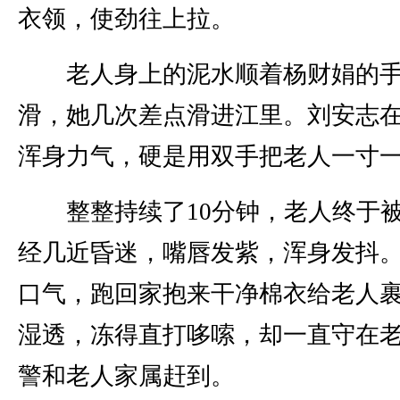
衣领，使劲往上拉。
老人身上的泥水顺着杨财娟的手
滑，她几次差点滑进江里。刘安志
浑身力气，硬是用双手把老人一寸
整整持续了10分钟，老人终于被
经几近昏迷，嘴唇发紫，浑身发抖
口气，跑回家抱来干净棉衣给老人
湿透，冻得直打哆嗦，却一直守在
警和老人家属赶到。