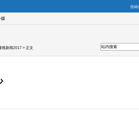
投稿信
外媒
潼视新闻2017
> 正文
少