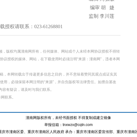
编审 胡 婕
监制 李川莲
权请联系：023-61268801
视频，版权均属潼南网所有，任何媒体、网站或个人未经本网协议授权不得转
协议授权的媒体、网站，在下载使用时必须注明“来源：潼南网”，违者本网
转载稿，本网转载出于传递更多信息之目的，并不意味着赞同其观点或证实其
使用，必须保留本网注明的“来源”，并自负版权等法律责任。如擅自篡改
章内容有疑议，请及时与我们联系。
本网联系。
潼南网版权所有，未经书面授权 不得复制或建立镜像
举报信箱：tnxwzx@cqtn.com
重庆市潼南区委、重庆市潼南区人民政府 承办：重庆市潼南区委宣传部、重庆市潼南