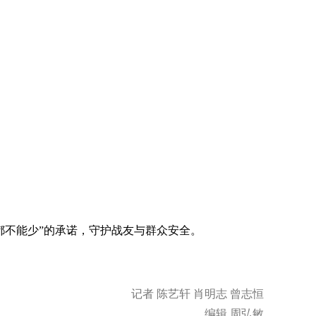
都不能少”的承诺，守护战友与群众安全。
记者 陈艺轩 肖明志 曾志恒
编辑 周弘敏