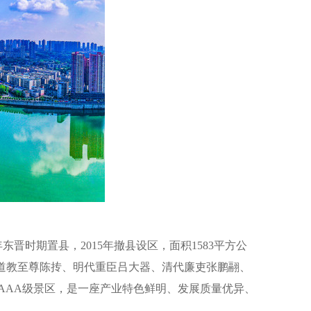
时期置县，2015年撤县设区，面积1583平方公
育了道教至尊陈抟、明代重臣吕大器、清代廉吏张鹏翮、
AAA级景区，是一座产业特色鲜明、发展质量优异、