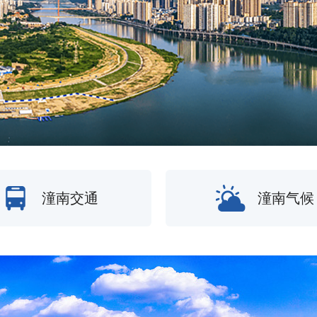
潼南交通
潼南气候