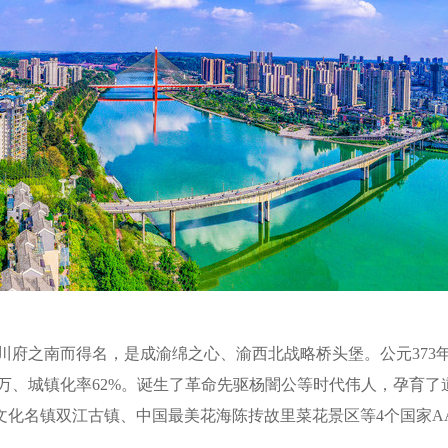
府之南而得名，是成渝绵之心、渝西北战略桥头堡。公元373年东晋
8.27万、城镇化率62%。诞生了革命先驱杨闇公等时代伟人，孕
文化名镇双江古镇、中国最美花海陈抟故里菜花景区等4个国家A