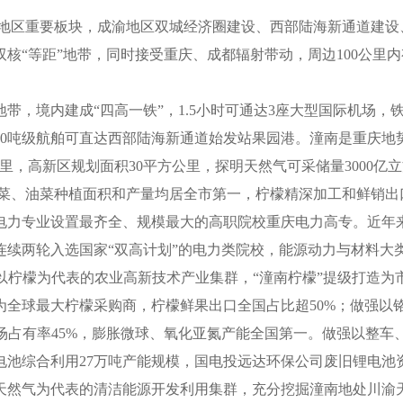
地区重要板块，成渝地区双城经济圈建设、西部陆海新通道建设
“等距”地带，同时接受重庆、成都辐射带动，周边100公里内有
”地带，境内建成“四高一铁”，1.5小时可通达3座大型国际机场
000吨级航舶可直达西部陆海新通道始发站果园港。潼南是重庆
里，高新区规划面积30平方公里，探明天然气可采储量3000亿
菜、油菜种植面积和产量均居全市第一，柠檬精深加工和鲜销出
电力专业设置最齐全、规模最大的高职院校重庆电力高专。近年
续两轮入选国家“双高计划”的电力类院校，能源动力与材料大类
做强以柠檬为代表的农业高新技术产业集群，“潼南柠檬”提级打造
为全球最大柠檬采购商，柠檬鲜果出口全国占比超50%；做强以
市场占有率45%，膨胀微球、氧化亚氮产能全国第一。做强以整
电池综合利用27万吨产能规模，国电投远达环保公司废旧锂电
然气为代表的清洁能源开发利用集群，充分挖掘潼南地处川渝天然气