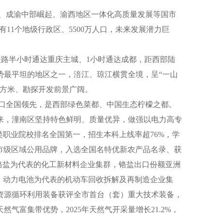
、成渝中部崛起、渝西地区一体化高质量发展等国市
11个地级行政区、5500万人口，未来发展潜力巨
，铁路半小时通达重庆主城、1小时通达成都，距西部陆
地势最平坦的地区之一，涪江、琼江横贯全境，呈“一山
立方米、勘探开发前景广阔。
口全国领先，是西部绿色菜都、中国生态柠檬之都。
来，潼南区坚持特色鲜明、质量优异，做强以电力高专
职业院校排名全国第一，招生本科上线率超76%，学
为市级区域公用品牌，入选全国名特优新农产品名录、获
铬盐为代表的化工新材料企业集群，铬盐出口份额亚洲
车、动力电池为代表的机动车回收拆解及再制造企业集
池资源循环利用装备获评全市首台（套）重大技术装备，
富集带优势，2025年天然气开采量增长21.2%，