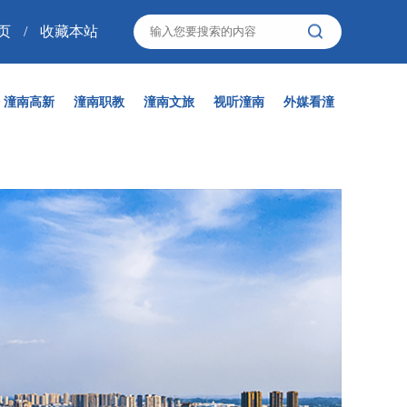
页
/
收藏本站
潼南高新
潼南职教
潼南文旅
视听潼南
外媒看潼