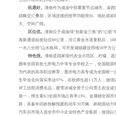
机遇好。
潼南作为成渝中部重要节点城市、渝西
战略交汇叠加，区域连接的纽带功能突出。地处成渝双核
大、空间广阔。
区位优。
潼南位于成渝绵“创新金三角”的“心脏
海新通道始发站仅80公里，涪江黄金水道复航后，1
一水八分田”山水格局，可开发城镇建设用地58平方公
特色强。
潼南是国家现代农业示范区，柠檬、蔬
拥有全国首批七所电力中等专业学校之一，全国能源
为代表的高等职业教育，重庆电力高专成为全国唯一连
生毕业去向落实率达97%，在校师生超1.1万人；
评工信部消费名品，蜜雪冰城全资子公司雪王农业成
第一，维生素K3全国市场占有率33%、金属锶全国
群，具备年回收拆解报废机动车30万辆、新能源动力
汽车后市场入选全市中小企业特色产业集群；做强以天