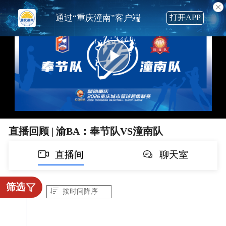
通过“
重庆潼南
”客户端
打开APP
直播回顾 | 渝BA：奉节队VS潼南队
直播间
聊天室
筛选
按时间降序