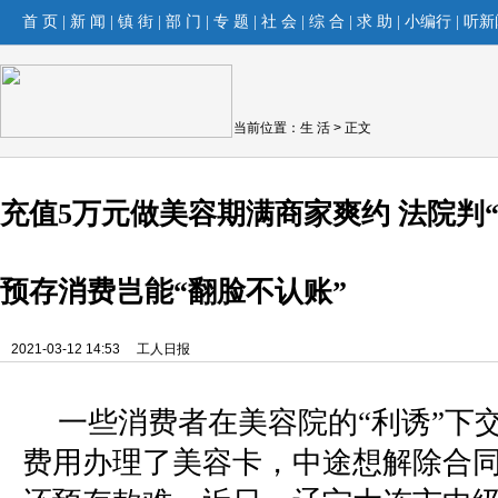
首 页
|
新 闻
|
镇 街
|
部 门
|
专 题
|
社 会
|
综 合
|
求 助
|
小编行
|
听新
当前位置：
生 活
> 正文
充值5万元做美容期满商家爽约 法院判
预存消费岂能“翻脸不认账”
2021-03-12 14:53
工人日报
一些消费者在美容院的“利诱”下
费用办理了美容卡，中途想解除合