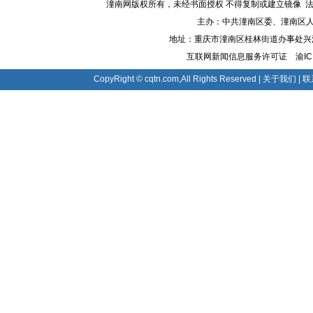
潼南网版权所有，未经书面授权 不得复制或建立镜像 法律顾
主办：中共潼南区委、潼南区人
地址：重庆市潼南区桂林街道办事处兴潼大道8
互联网新闻信息服务许可证
渝IC
CopyRight © cqtn.com,All Rights Reserved |
关于我们
|
联