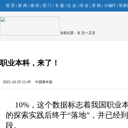
首 页
|
新 闻
|
镇 街
|
部 门
|
专 题
|
社 会
|
综 合
|
求 助
|
小编行
|
听新
当前位置：
生 活
> 正文
职业本科，来了！
2021-10-25 11:45
中国青年报
10%，这个数据标志着我国职业
的探索实践后终于“落地”，并已经
段。