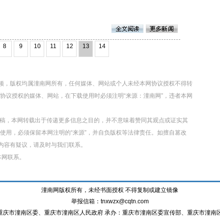
8
9
10
11
12
13
14
视频，版权均属潼南网所有，任何媒体、网站或个人未经本网协议授权不得转
协议授权的媒体、网站，在下载使用时必须注明“来源：潼南网”，违者本网
转载稿，本网转载出于传递更多信息之目的，并不意味着赞同其观点或证实其
使用，必须保留本网注明的“来源”，并自负版权等法律责任。如擅自篡改
章内容有疑议，请及时与我们联系。
本网联系。
潼南网版权所有，未经书面授权 不得复制或建立镜像
举报信箱：tnxwzx@cqtn.com
重庆市潼南区委、重庆市潼南区人民政府 承办：重庆市潼南区委宣传部、重庆市潼南