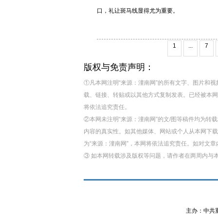
口，礼让斑马线显得尤为重要。
1
...
7
版权与免责声明：
①凡本网注明“来源：潼南网”的所有文字、图片和
载、链接、转贴或以其他方式复制发表。已经被本网
将依法追究责任。
②本网未注明“来源：潼南网”的文/图等稿件均为
内容的真实性。如其他媒体、网站或个人从本网下载
为“来源：潼南网”，本网将依法追究责任。如对文
③ 如本网转载涉及版权等问题，请作者在两周内与
主办：中共