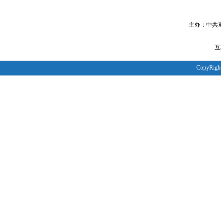
主办：中共
互
CopyRight