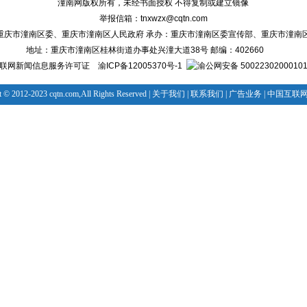
潼南网版权所有，未经书面授权 不得复制或建立镜像
举报信箱：tnxwzx@cqtn.com
重庆市潼南区委、重庆市潼南区人民政府 承办：重庆市潼南区委宣传部、重庆市潼南
地址：重庆市潼南区桂林街道办事处兴潼大道38号 邮编：402660
联网新闻信息服务许可证
渝ICP备12005370号-1
渝公网安备 5002230200010
 © 2012-2023 cqtn.com,All Rights Reserved |
关于我们
|
联系我们
|
广告业务
|
中国互联