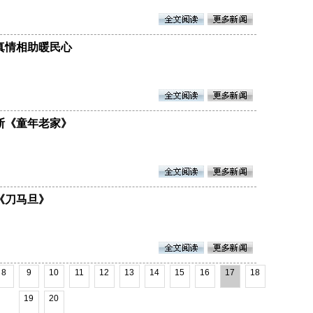
真情相助暖民心
斯《童年老家》
《刀马旦》
8
9
10
11
12
13
14
15
16
17
18
19
20