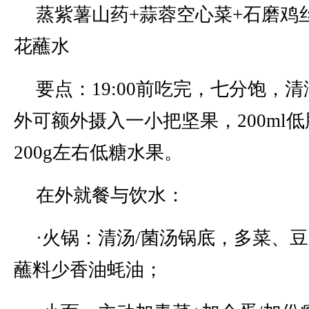
蒸紫薯山药+蒜蓉空心菜+石磨鸡
花蘸水
要点：19:00前吃完，七分饱，
外可额外摄入一小把坚果，200ml
200g左右低糖水果。
在外就餐与饮水：
·火锅：清汤/菌汤锅底，多菜、豆
蘸料少香油蚝油；