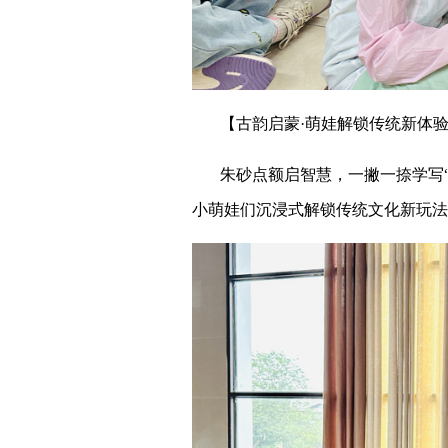
【古韵启蒙·萌娃解锁传统新体
朱砂点额启智慧，一撇一捺学写“
小萌娃们沉浸式解锁传统文化新玩法