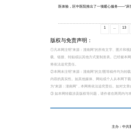
医体验，区中医院推出了一项暖心服务——“床旁入
1
...
13
版权与免责声明：
①凡本网注明“来源：潼南网”的所有文字、图片和
载、链接、转贴或以其他方式复制发表。已经被本网
将依法追究责任。
②本网未注明“来源：潼南网”的文/图等稿件均为
内容的真实性。如其他媒体、网站或个人从本网下载
为“来源：潼南网”，本网将依法追究责任。如对文
③ 如本网转载涉及版权等问题，请作者在两周内与
主办：中共