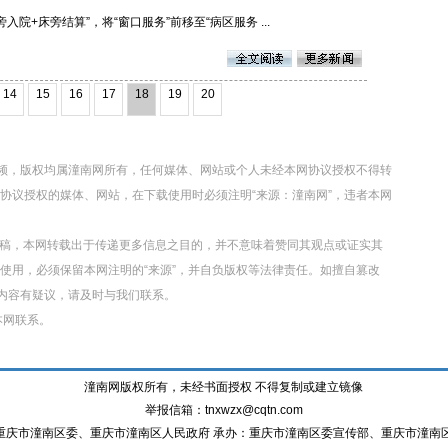
院+床旁结算”，将“窗口服务”前移至“病区服务 ...
14
15
16
17
18
19
20
视频，版权均属潼南网所有，任何媒体、网站或个人未经本网协议授权不得转
协议授权的媒体、网站，在下载使用时必须注明“来源：潼南网”，违者本网
转载稿，本网转载出于传递更多信息之目的，并不意味着赞同其观点或证实其
使用，必须保留本网注明的“来源”，并自负版权等法律责任。如擅自篡改
章内容有疑议，请及时与我们联系。
本网联系。
潼南网版权所有，未经书面授权 不得复制或建立镜像
举报信箱：tnxwzx@cqtn.com
重庆市潼南区委、重庆市潼南区人民政府 承办：重庆市潼南区委宣传部、重庆市潼南