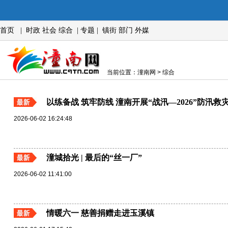
首页
|
时政
社会
综合
|
专题
|
镇街
部门
外媒
当前位置：潼南网 > 综合
以练备战 筑牢防线 潼南开展“战汛—2026”防汛
2026-06-02 16:24:48
潼城拾光 | 最后的“丝一厂”
2026-06-02 11:41:00
情暖六一 慈善捐赠走进玉溪镇