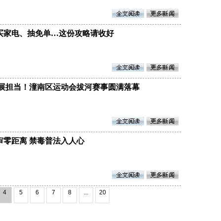
买家电、抽免单…这份攻略请收好
力展担当！潼南区运动会拔河赛事圆满落幕
审零距离 禁毒普法入人心
4
5
6
7
8
...
20