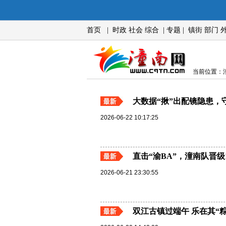
首页
|
时政
社会
综合
|
专题
|
镇街
部门
当前位置：潼
大数据“揪”出配镜隐患，
2026-06-22 10:17:25
直击“渝BA”，潼南队晋级
2026-06-21 23:30:55
双江古镇过端午 乐在其“粽