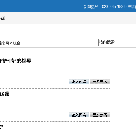
新闻热线：023-44579009 投稿信
外媒
南网 > 综合
守护“睛”彩视界
16强
”