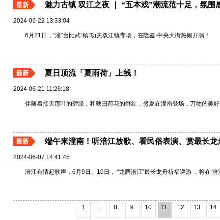
魅力古镇 双江之夜 ｜ “五本戏”潮流范十足，氛围
2024-06-22 13:33:04
6月21日，“潼”台比武“镇”功夫双江镇专场，在隆鑫·中央大街热闹开演！
夏日顶流「夏雨荷」上线！
2024-06-21 11:26:18
伴随着接天莲叶的碧绿，和映日荷花的鲜红，盛夏在潼南登场，万物的美好
端午来潼南！听涪江放歌、看民俗表演、赏最长龙
2024-06-07 14:41:45
涪江有情起歌声，6月9日、10日， “龙腾涪江”最长龙舟祈福巡游 ，将在 
1
...
8
9
10
11
12
13
14