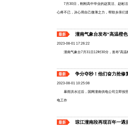
7月30日，刚刚高中毕业的赵英洁、赵彬
心疼不已，决心用自己微薄之力，帮助乡亲们
潼南气象台发布“高温橙色
2023-08-01 17:26:22
潼南气象台7月31日12时30分，发布“高
争分夺秒！他们奋力抢修
2023-08-01 10:25:08
暴雨洪水过后，国网潼南供电公司立即按照
电工作
琼江潼南段再现百年一遇