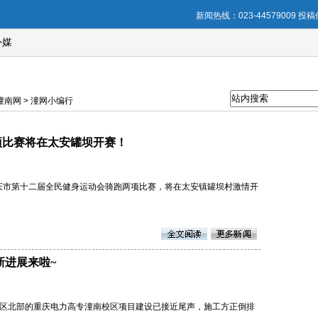
新闻热线：023-44579009 投稿信
外媒
南网 > 潼网小编行
两项比赛将在太安罐坝开赛！
0，重庆市第十二届全民健身运动会骑跑两项比赛，将在太安镇罐坝村激情开
新进展来啦~
新区北部的重庆电力高专潼南校区项目建设已接近尾声，施工方正倒排