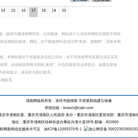
14
15
16
17
18
19
20
视频，版权均属潼南网所有，任何媒体、网站或个人未经本网协议授权不得转
协议授权的媒体、网站，在下载使用时必须注明“来源：潼南网”，违者本网
转载稿，本网转载出于传递更多信息之目的，并不意味着赞同其观点或证实其
使用，必须保留本网注明的“来源”，并自负版权等法律责任。如擅自篡改
章内容有疑议，请及时与我们联系。
本网联系。
潼南网版权所有，未经书面授权 不得复制或建立镜像
举报信箱：tnxwzx@cqtn.com
重庆市潼南区委、重庆市潼南区人民政府 承办：重庆市潼南区委宣传部、重庆市潼南
地址：重庆市潼南区桂林街道办事处兴潼大道38号 邮编：402660
联网新闻信息服务许可证
渝ICP备12005370号-1
渝公网安备 5002230200010