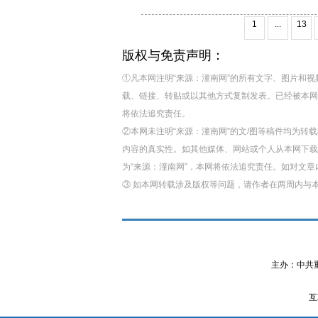
1
...
13
版权与免责声明：
①凡本网注明“来源：潼南网”的所有文字、图片和
载、链接、转贴或以其他方式复制发表。已经被本网
将依法追究责任。
②本网未注明“来源：潼南网”的文/图等稿件均为
内容的真实性。如其他媒体、网站或个人从本网下载
为“来源：潼南网”，本网将依法追究责任。如对文
③ 如本网转载涉及版权等问题，请作者在两周内与
主办：中共
互