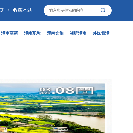
页
/
收藏本站
潼南高新
潼南职教
潼南文旅
视听潼南
外媒看潼