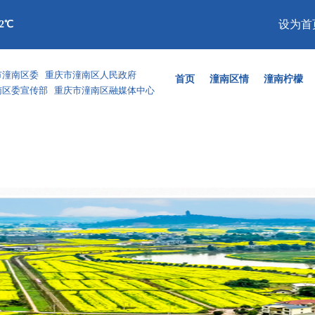
设为首
32℃
市潼南区委 重庆市潼南区人民政府
首页
潼南区情
潼南柠檬
南区委宣传部 重庆市潼南区融媒体中心