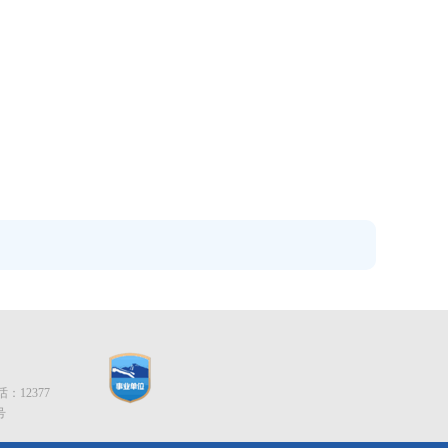
12377
号