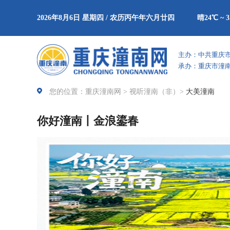
2026年8月6日 星期四 / 农历丙午年六月廿四
晴24℃ ~ 
主办：中共重庆
承办：重庆市潼
您的位置：重庆潼南网 >
视听潼南（非）
>
大美潼南
你好潼南丨金浪鎏春