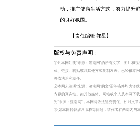
动，推广健康生活方式，努力提升
的良好氛围。
【责任编辑 郭星】
版权与免责声明：
①凡本网注明“来源：潼南网”的所有文字、图片和
载、链接、转贴或以其他方式复制发表。已经被本网
将依法追究责任。
②本网未注明“来源：潼南网”的文/图等稿件均为
内容的真实性。如其他媒体、网站或个人从本网下载
为“来源：潼南网”，本网将依法追究责任。如对文
③ 如本网转载涉及版权等问题，请作者在两周内与