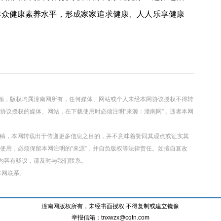
群众健康素养水平，形成家家追求健康、人人乐享健康
视频，版权均属潼南网所有，任何媒体、网站或个人未经本网协议授权不得转
协议授权的媒体、网站，在下载使用时必须注明“来源：潼南网”，违者本网
转载稿，本网转载出于传递更多信息之目的，并不意味着赞同其观点或证实其
使用，必须保留本网注明的“来源”，并自负版权等法律责任。如擅自篡改
章内容有疑议，请及时与我们联系。
本网联系。
潼南网版权所有，未经书面授权 不得复制或建立镜像
举报信箱：tnxwzx@cqtn.com