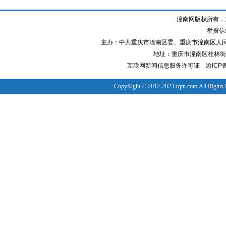
潼南网版权所有，
举报信箱
主办：中共重庆市潼南区委、重庆市潼南区人
地址：重庆市潼南区桂林街道
互联网新闻信息服务许可证
渝ICP备
CopyRight © 2012-2023 cqtn.com,All Rights 