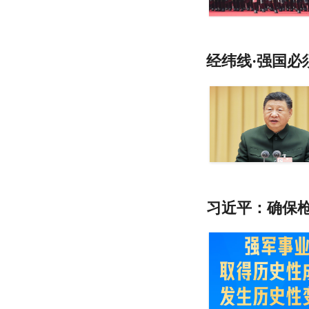
经纬线·强国必
习近平：确保