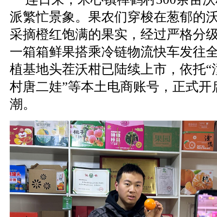
派繁忙景象。果农们穿梭在葱郁的
采摘橙红饱满的果实，经过严格分
一箱箱鲜果搭乘冷链物流快车发往
植基地头茬沃柑已陆续上市，依托“
村唐二娃”等本土电商账号，正式开
潮。