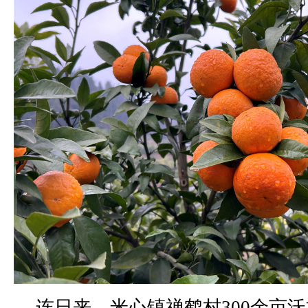
连日来，米心镇禅鹤村300余亩