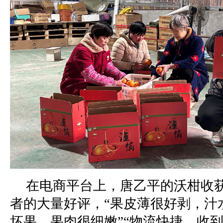
在电商平台上，唐乙平的沃柑收
者的大量好评，“果皮薄很好剥，汁
坏果，果肉很细嫩”“物流快捷，收