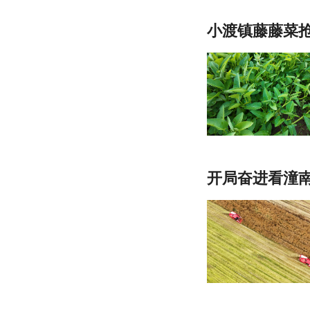
小渡镇藤藤菜抢
开局奋进看潼南