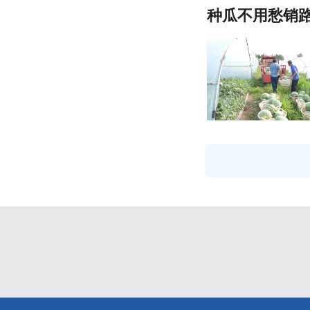
种瓜不用愁销路