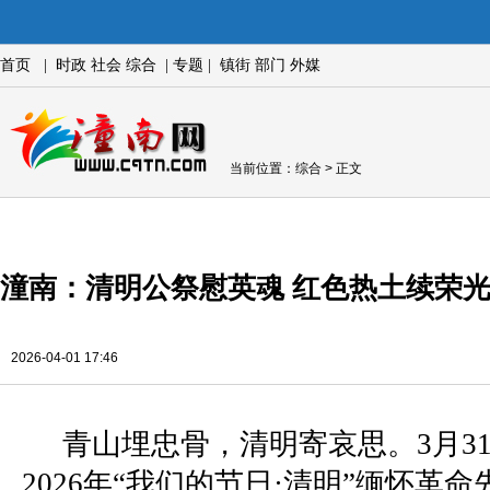
首页
|
时政
社会
综合
|
专题
|
镇街
部门
外媒
当前位置：
综合
> 正文
潼南：清明公祭慰英魂 红色热土续荣
2026-04-01 17:46
青山埋忠骨，清明寄哀思。3月3
2026年“我们的节日·清明”缅怀革