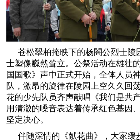
苍松翠柏掩映下的杨闇公烈士陵
士塑像巍然耸立。公祭活动在雄壮
国国歌》声中正式开始，全体人员
队，激昂的旋律在陵园上空久久回
花的少先队员齐声献唱《我们是共
用清澈的嗓音表达着传承红色基因
坚定决心。
伴随深情的《献花曲》，大家缓