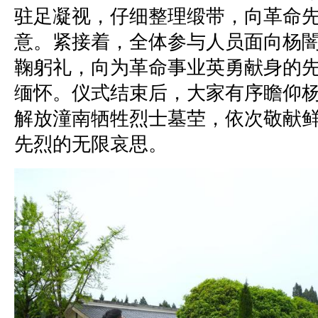
驻足凝视，仔细整理缎带，向革命
意。紧接着，全体参与人员面向杨
鞠躬礼，向为革命事业英勇献身的
缅怀。仪式结束后，大家有序瞻仰
解放潼南牺牲烈士墓茔，依次敬献
先烈的无限哀思。