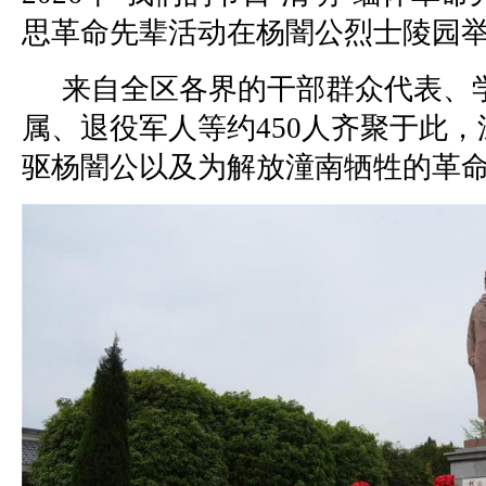
思革命先辈活动在杨闇公烈士陵园
来自全区各界的干部群众代表、
属、退役军人等约450人齐聚于此
驱杨闇公以及为解放潼南牺牲的革