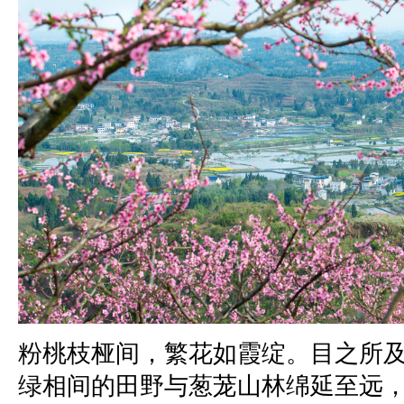
粉桃枝桠间，繁花如霞绽。目之所
绿相间的田野与葱茏山林绵延至远