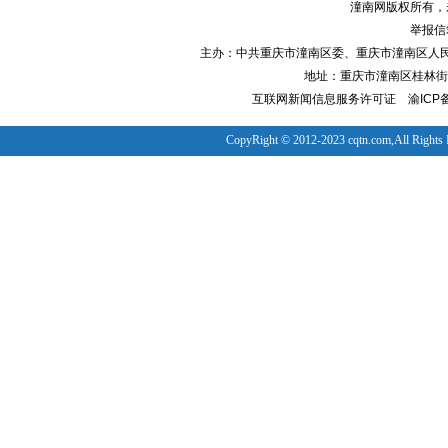
潼南网版权所有，
举报信箱
主办：中共重庆市潼南区委、重庆市潼南区人
地址：重庆市潼南区桂林街道
互联网新闻信息服务许可证
渝ICP备
CopyRight © 2012-2023 cqtn.com,All Rights 