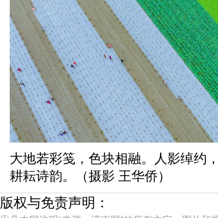
大地若彩笺，色块相融。人影绰约
耕耘诗韵。（摄影 王华侨）
版权与免责声明：