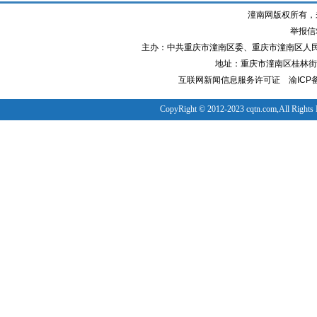
潼南网版权所有，
举报信箱
主办：中共重庆市潼南区委、重庆市潼南区人
地址：重庆市潼南区桂林街道
互联网新闻信息服务许可证
渝ICP备
CopyRight © 2012-2023 cqtn.com,All Rights 