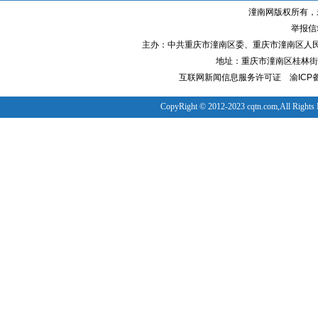
潼南网版权所有，
举报信箱
主办：中共重庆市潼南区委、重庆市潼南区人
地址：重庆市潼南区桂林街道
互联网新闻信息服务许可证
渝ICP备
CopyRight © 2012-2023 cqtn.com,All Rights 