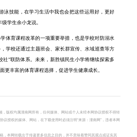
和游泳技能，在学习生活中我也会把这些运用好，更好
年级学生余小龙说。
小学体育课程改革的一项重要举措，也是学校对防溺水
外，学校还通过主题班会、家长群宣传、水域巡查等方
校社”联防体系。未来，新胜镇民生小学将继续探索多
面更丰富的体育课程选择，促进学生健康成长。
视频，版权均属潼南网所有，任何媒体、网站或个人未经本网协议授权不得转
协议授权的媒体、网站，在下载使用时必须注明“来源：潼南网”，违者本网
转载稿，本网转载出于传递更多信息之目的，并不意味着赞同其观点或证实其