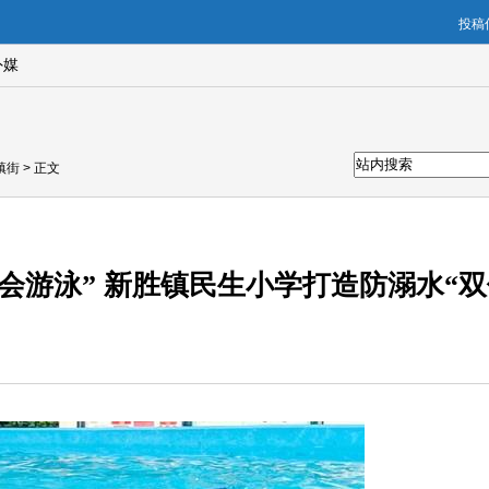
投稿信
外媒
镇街
> 正文
会游泳” 新胜镇民生小学打造防溺水“双